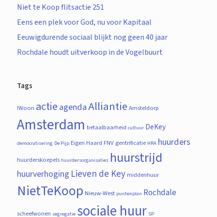
Niet te Koop flitsactie 251
Eens een plek voor God, nu voor Kapitaal
Eeuwigdurende sociaal blijkt nog geen 40 jaar
Rochdale houdt uitverkoop in de Vogelbuurt
Tags
actie
Alliantie
agenda
!Woon
Amsteldorp
Amsterdam
DeKey
betaalbaarheid
cultuur
huurders
Eigen Haard
FNV
gentrificatie
democratisering
De Pijp
HRA
huurstrijd
huurderskoepels
huurdersorganisaties
Lieven de Key
huurverhoging
middenhuur
NietTeKoop
Rochdale
Nieuw-West
puntenplan
sociale huur
scheefwonen
segregatie
SP