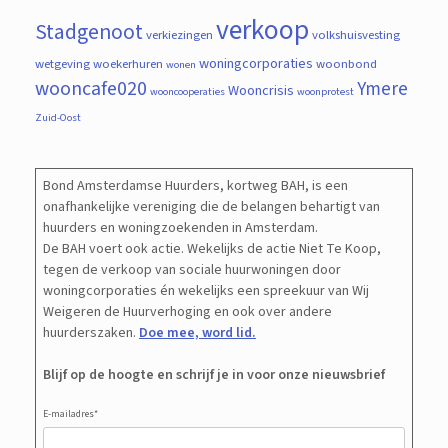
verkoop
Stadgenoot
verkiezingen
volkshuisvesting
woningcorporaties
wetgeving
woekerhuren
woonbond
wonen
wooncafe020
Ymere
Wooncrisis
wooncooperaties
woonprotest
Zuid-Oost
Bond Amsterdamse Huurders, kortweg BAH, is een
onafhankelijke vereniging die de belangen behartigt van
huurders en woningzoekenden in Amsterdam.
De BAH voert ook actie. Wekelijks de actie Niet Te Koop,
tegen de verkoop van sociale huurwoningen door
woningcorporaties én wekelijks een spreekuur van Wij
Weigeren de Huurverhoging en ook over andere
huurderszaken.
Doe mee, word lid.
Blijf op de hoogte en schrijf je in voor onze nieuwsbrief
E-mailadres
*