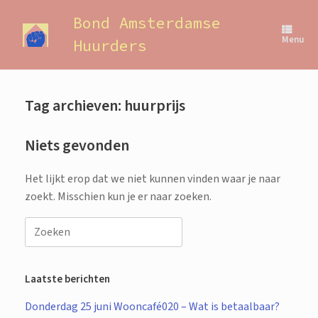
Ga
naar
Bond Amsterdamse
de
Menu
Huurders
inhoud
Tag archieven:
huurprijs
Niets gevonden
Het lijkt erop dat we niet kunnen vinden waar je naar
zoekt. Misschien kun je er naar zoeken.
Zoeken
naar:
Laatste berichten
Donderdag 25 juni Wooncafé020 – Wat is betaalbaar?