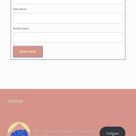
Voornaam
Achternaam
Abonneren
Sitemap
Bond Amsterdamse Huurders
Volgen