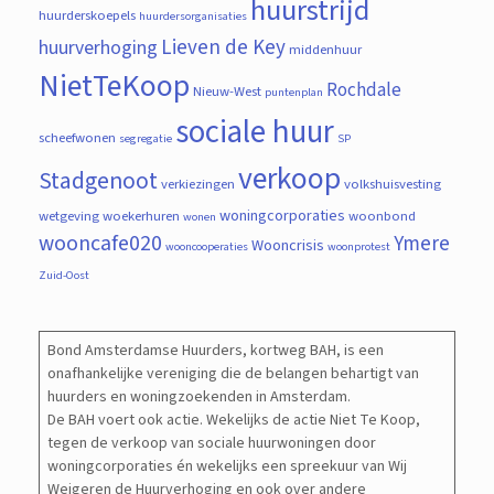
huurstrijd
huurderskoepels
huurdersorganisaties
Lieven de Key
huurverhoging
middenhuur
NietTeKoop
Rochdale
Nieuw-West
puntenplan
sociale huur
scheefwonen
segregatie
SP
verkoop
Stadgenoot
verkiezingen
volkshuisvesting
woningcorporaties
wetgeving
woekerhuren
woonbond
wonen
wooncafe020
Ymere
Wooncrisis
wooncooperaties
woonprotest
Zuid-Oost
Bond Amsterdamse Huurders, kortweg BAH, is een
onafhankelijke vereniging die de belangen behartigt van
huurders en woningzoekenden in Amsterdam.
De BAH voert ook actie. Wekelijks de actie Niet Te Koop,
tegen de verkoop van sociale huurwoningen door
woningcorporaties én wekelijks een spreekuur van Wij
Weigeren de Huurverhoging en ook over andere