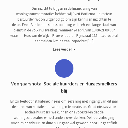
Om inzicht te krijgen in de financiering van
woningbouwcorporaties hebben wij Evert Bartlema – directeur
bestuurder !Woon uitgenodigd om zijn kennis en inzichten te
delen. Evert Bartlema – stadssocioloog en heeft een lange staat van
dienst in de volkshuisvesting. wanneer 24 april van 19.00-21.00 uur
waar Huis van de Wijk – Rivierenbuurt – Rijnstraat 115 – svp vooraf
aanmelden ivm de zaal capaciteit […]
Lees verder
Voorjaarsnota: Sociale huurders en Huisjesmelkers
blij
En zo besloot het kabinet ineens om zelfs nog met ingang van dit jaar
de huren van sociale huurwoningen te bevriezen. Goed nieuws voor
sociale huurders. We kunnen ons voorstellen dat de
woningcorporaties er heel anders over denken. De huurverhoging
voor ‘middenhuur’ en dure huur gaat wel gewoon door. Er gaat flink