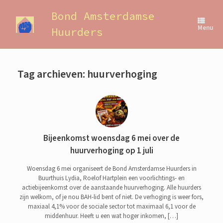
Ga
naar
Bond Amsterdamse
de
Menu
Huurders
inhoud
Tag archieven:
huurverhoging
Bijeenkomst woensdag 6 mei over de
huurverhoging op 1 juli
Woensdag 6 mei organiseert de Bond Amsterdamse Huurders in
Buurthuis Lydia, Roelof Hartplein een voorlichtings- en
actiebijeenkomst over de aanstaande huurverhoging. Alle huurders
zijn welkom, of je nou BAH-lid bent of niet. De verhoging is weer fors,
maxiaal 4,1% voor de sociale sector tot maximaal 6,1 voor de
middenhuur. Heeft u een wat hoger inkomen, […]