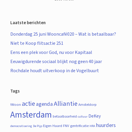
Laatste berichten
Donderdag 25 juni Wooncafé020 – Wat is betaalbaar?
Niet te Koop flitsactie 251
Eens een plek voor God, nu voor Kapitaal
Eeuwigdurende sociaal blijkt nog geen 40 jaar
Rochdale houdt uitverkoop in de Vogelbuurt
Tags
actie
Alliantie
agenda
!Woon
Amsteldorp
Amsterdam
DeKey
betaalbaarheid
cultuur
huurders
Eigen Haard
FNV
gentrificatie
democratisering
De Pijp
HRA