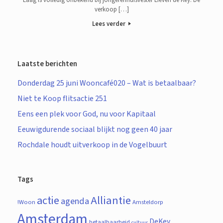
Laag is volledig onbekend bij jongerenhuisvester Lieven de Key. De
verkoop […]
Lees verder
Laatste berichten
Donderdag 25 juni Wooncafé020 – Wat is betaalbaar?
Niet te Koop flitsactie 251
Eens een plek voor God, nu voor Kapitaal
Eeuwigdurende sociaal blijkt nog geen 40 jaar
Rochdale houdt uitverkoop in de Vogelbuurt
Tags
actie
Alliantie
agenda
!Woon
Amsteldorp
Amsterdam
DeKey
betaalbaarheid
cultuur