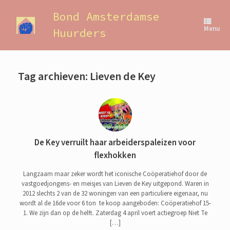
Ga
naar
Bond Amsterdamse
de
Menu
Huurders
inhoud
Tag archieven:
Lieven de Key
De Key verruilt haar arbeiderspaleizen voor
flexhokken
Langzaam maar zeker wordt het iconische Coöperatiehof door de
vastgoedjongens- en meisjes van Lieven de Key uitgepond. Waren in
2012 slechts 2 van de 32 woningen van een particuliere eigenaar, nu
wordt al de 16de voor 6 ton te koop aangeboden: Coöperatiehof 15-
1. We zijn dan op de helft. Zaterdag 4 april voert actiegroep Niet Te
[…]