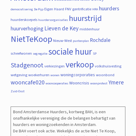
huurders
Eigen Haard
FNV
gentrificatie
democratisering
De Pijp
HRA
huurstrijd
huurderskoepels
huurdersorganisaties
Lieven de Key
huurverhoging
middenhuur
NietTeKoop
Rochdale
Nieuw-West
puntenplan
sociale huur
scheefwonen
segregatie
SP
verkoop
Stadgenoot
verkiezingen
volkshuisvesting
woningcorporaties
wetgeving
woekerhuren
woonbond
wonen
wooncafe020
Ymere
Wooncrisis
wooncooperaties
woonprotest
Zuid-Oost
Bond Amsterdamse Huurders, kortweg BAH, is een
onafhankelijke vereniging die de belangen behartigt van
huurders en woningzoekenden in Amsterdam.
De BAH voert ook actie. Wekelijks de actie Niet Te Koop,