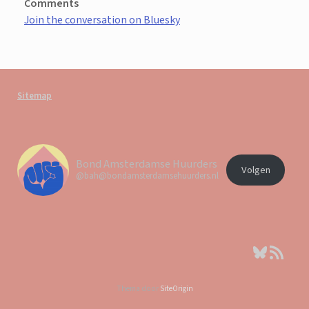
Comments
Join the conversation on Bluesky
Sitemap
Bond Amsterdamse Huurders
Volgen
@bah@bondamsterdamsehuurders.nl
Bluesky
RSS feed
Thema door
SiteOrigin