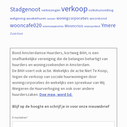
verkoop
Stadgenoot
verkiezingen
volkshuisvesting
woningcorporaties
wetgeving
woekerhuren
woonbond
wonen
wooncafe020
Ymere
Wooncrisis
wooncooperaties
woonprotest
Zuid-Oost
Bond Amsterdamse Huurders, kortweg BAH, is een
onafhankelijke vereniging die de belangen behartigt van
huurders en woningzoekenden in Amsterdam.
De BAH voert ook actie. Wekelijks de actie Niet Te Koop,
tegen de verkoop van sociale huurwoningen door
woningcorporaties én wekelijks een spreekuur van Wij
Weigeren de Huurverhoging en ook over andere
huurderszaken.
Doe mee, word lid.
Blijf op de hoogte en schrijf je in voor onze nieuwsbrief
E-mailadres
*