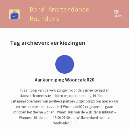
Ga
naar
Bond Amsterdamse
de
Menu
Huurders
inhoud
Tag archieven:
verkiezingen
Aankondiging Wooncafe020
In aanloop van de verkiezingen voor de gemeenteraad en
stadsdeelcommissie hebben wij op donderdag 19 februari
vertegenwoordigers van politieke partijen uitgenodigd om met elkaar
en met de deelnemers van het Wooncafe020 in gesprek te gaan
rondom het thema wonen. Waar: Huis van de Wijk Rivierenbuurt –
Wanneer 19 februari – 19.00-21.00 uur Welke invloed hebben
raadsleden […]