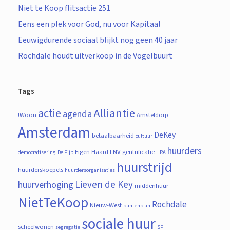
Niet te Koop flitsactie 251
Eens een plek voor God, nu voor Kapitaal
Eeuwigdurende sociaal blijkt nog geen 40 jaar
Rochdale houdt uitverkoop in de Vogelbuurt
Tags
actie
Alliantie
agenda
!Woon
Amsteldorp
Amsterdam
DeKey
betaalbaarheid
cultuur
huurders
Eigen Haard
FNV
gentrificatie
democratisering
De Pijp
HRA
huurstrijd
huurderskoepels
huurdersorganisaties
Lieven de Key
huurverhoging
middenhuur
NietTeKoop
Rochdale
Nieuw-West
puntenplan
sociale huur
scheefwonen
segregatie
SP