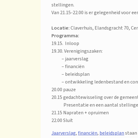
stellingen.
Van 21.15-22.00 is er gelegenheid voor ee
Locatie:
Claverhuis, Elandsgracht 70, C
Programma:
19.15. Inloop
19.30. Verenigingszaken:
– jaarverslag
– financiën
– beleidsplan
– ontwikkeling ledenbestand en cont
20.00 pauze
20.15 gedachtewisseling over de gemee
Presentatie en een aantal stellin
21.15 Napraten + opruimen
22.00 Sluit
Jaarverslag
,
financiën
,
beleidsplan
staa