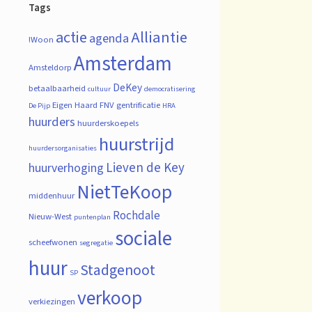
Tags
actie
Alliantie
agenda
!Woon
Amsterdam
Amsteldorp
DeKey
betaalbaarheid
cultuur
democratisering
Eigen Haard
FNV
gentrificatie
De Pijp
HRA
huurders
huurderskoepels
huurstrijd
huurdersorganisaties
Lieven de Key
huurverhoging
NietTeKoop
middenhuur
Rochdale
Nieuw-West
puntenplan
sociale
scheefwonen
segregatie
huur
Stadgenoot
SP
verkoop
verkiezingen