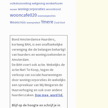
volkshuisvesting
wetgeving
woekerhuren
woningcorporaties
woonbond
wonen
wooncafe020
wooncooperaties
Ymere
Wooncrisis
woonprotest
Zuid-Oost
Bond Amsterdamse Huurders,
kortweg BAH, is een onafhankelijke
vereniging die de belangen behartigt
van huurders en woningzoekenden in
Amsterdam.
De BAH voert ook actie. Wekelijks de
actie Niet Te Koop, tegen de
verkoop van sociale huurwoningen
door woningcorporaties én wekelijks
een spreekuur van Wij Weigeren de
Huurverhoging en ook over andere
huurderszaken.
Doe mee, word lid.
Blijf op de hoogte en schrijf je in