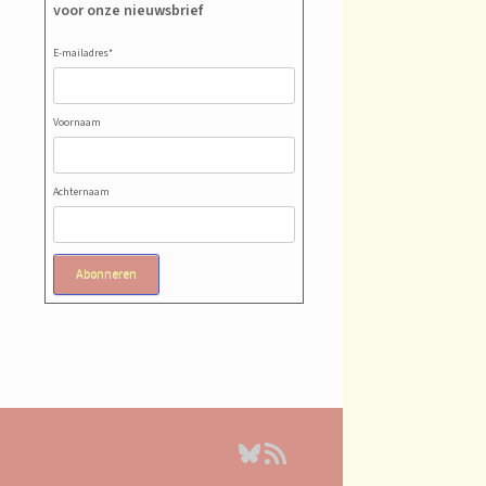
voor onze nieuwsbrief
E-mailadres
*
Voornaam
Achternaam
Abonneren
Bluesky
RSS feed