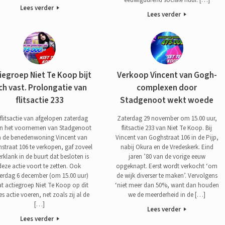
Lees verder
Lees verder
iegroep Niet Te Koop bijt
Verkoop Vincent van Gogh-
ch vast. Prolongatie van
complexen door
flitsactie 233
Stadgenoot wekt woede
flitsactie van afgelopen zaterdag
Zaterdag 29 november om 15.00 uur,
en het voornemen van Stadgenoot
flitsactie 233 van Niet Te Koop. Bij
 de benedenwoning Vincent van
Vincent van Goghstraat 106 in de Pijp,
straat 106 te verkopen, gaf zoveel
nabij Okura en de Vredeskerk. Eind
rklank in de buurt dat besloten is
jaren ’80 van de vorige eeuw
deze actie voort te zetten. Ook
opgeknapt. Eerst wordt verkocht ‘om
erdag 6 december (om 15.00 uur)
de wijk diverser te maken’. Vervolgens
t actiegroep Niet Te Koop op dit
‘niet meer dan 50%, want dan houden
es actie voeren, net zoals zij al de
we de meerderheid in de […]
[…]
Lees verder
Lees verder