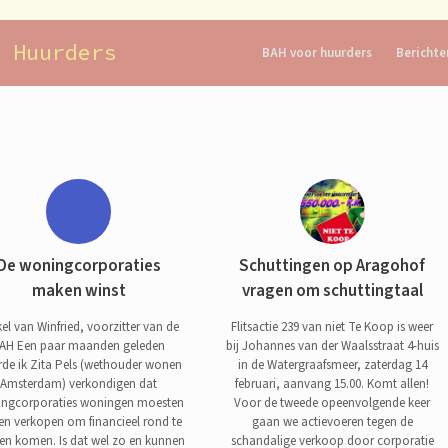
 Huurders
BAH voor huurders
Berichte
De woningcorporaties
Schuttingen op Aragohof
maken winst
vragen om schuttingtaal
kel van Winfried, voorzitter van de
Flitsactie 239 van niet Te Koop is weer
AH Een paar maanden geleden
bij Johannes van der Waalsstraat 4-huis
de ik Zita Pels (wethouder wonen
in de Watergraafsmeer, zaterdag 14
Amsterdam) verkondigen dat
februari, aanvang 15.00. Komt allen!
ngcorporaties woningen moesten
Voor de tweede opeenvolgende keer
ven verkopen om financieel rond te
gaan we actievoeren tegen de
en komen. Is dat wel zo en kunnen
schandalige verkoop door corporatie