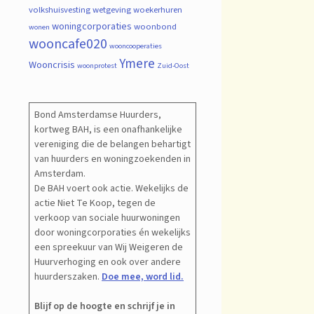
volkshuisvesting
wetgeving
woekerhuren
woningcorporaties
woonbond
wonen
wooncafe020
wooncooperaties
Ymere
Wooncrisis
woonprotest
Zuid-Oost
Bond Amsterdamse Huurders,
kortweg BAH, is een onafhankelijke
vereniging die de belangen behartigt
van huurders en woningzoekenden in
Amsterdam.
De BAH voert ook actie. Wekelijks de
actie Niet Te Koop, tegen de
verkoop van sociale huurwoningen
door woningcorporaties én wekelijks
een spreekuur van Wij Weigeren de
Huurverhoging en ook over andere
huurderszaken.
Doe mee, word lid.
Blijf op de hoogte en schrijf je in