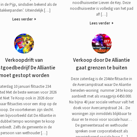
noodhuisvester Lieven de Key. Deze
 in de Pijp, sindsdien bekend als de
noodhuisvester is volledig van het pad
Bakkerpanden’. Uiteindelijk […]
af! […]
Lees verder
Lees verder
Verkoopdrift van
Verkoop door De Alliantie
tgoedbedrijf De Alliantie
gaat grenzen te buiten
moet gestopt worden
Deze zaterdag is de 234ste flitsactie in
de Avercampstraat waar De Aliantie
aterdag 10 januari flitsactie 234
beneden-woning nummer 24 te koop
sited Met de beste wensen voor 2026
aanbiedt met als vraagprijs €450.000.
t Niet Te Koop ook in 2026 door
Na bijna 40 jaar sociale verhuur valt het
aar flitsacties voor een stop op de
doek voor Avercampstraat 24…De
koop. De voortekenen zijn slecht.
woningen zijn inmiddels blijkbaar te
ien bijvoorbeeld dat De Alliantie in
duur en te mooi voor sociale huur…
 dubbel tempo woningen te koop
De gemeenteraad en wethouder
nbiedt. Zelfs de gemeente in de
spreken over corporatiebezit als
persoon van wethouder […]
eeuwigdurend sociale huur. […]