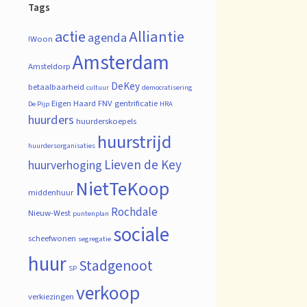
Tags
actie
Alliantie
agenda
!Woon
Amsterdam
Amsteldorp
DeKey
betaalbaarheid
cultuur
democratisering
Eigen Haard
FNV
gentrificatie
De Pijp
HRA
huurders
huurderskoepels
huurstrijd
huurdersorganisaties
Lieven de Key
huurverhoging
NietTeKoop
middenhuur
Rochdale
Nieuw-West
puntenplan
sociale
scheefwonen
segregatie
huur
Stadgenoot
SP
verkoop
verkiezingen