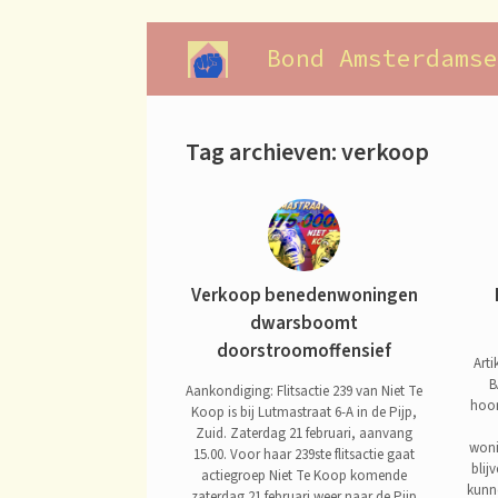
Ga
naar
Bond Amsterdamse
de
inhoud
Tag archieven:
verkoop
Verkoop benedenwoningen
dwarsboomt
doorstroomoffensief
Arti
B
Aankondiging: Flitsactie 239 van Niet Te
hoor
Koop is bij Lutmastraat 6-A in de Pijp,
Zuid. Zaterdag 21 februari, aanvang
woni
15.00. Voor haar 239ste flitsactie gaat
blij
actiegroep Niet Te Koop komende
kunn
zaterdag 21 februari weer naar de Pijp