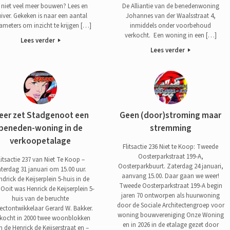
 niet veel meer bouwen? Lees en
De Alliantie van de benedenwoning
iver. Gekeken is naar een aantal
Johannes van der Waalsstraat 4,
ameters om inzicht te krijgen […]
inmiddels onder voorbehoud
verkocht. Een woning in een […]
Lees verder
Lees verder
eer zet Stadgenoot een
Geen (door)stroming maar
beneden-woning in de
stremming
verkoopetalage
Flitsactie 236 Niet te Koop: Tweede
Oosterparkstraat 199-A,
litsactie 237 van Niet Te Koop –
Oosterparkbuurt. Zaterdag 24 januari,
aterdag 31 januari om 15.00 uur.
aanvang 15.00. Daar gaan we weer!
drick de Keijserplein 5-huis in de
Tweede Oosterparkstraat 199-A begin
 Ooit was Henrick de Keijserplein 5-
jaren 70 ontworpen als huurwoning
huis van de beruchte
door de Sociale Architectengroep voor
ectontwikkelaar Gerard W. Bakker.
woning bouwvereniging Onze Woning
 kocht in 2000 twee woonblokken
en in 2026 in de etalage gezet door
n de Henrick de Keijserstraat en –