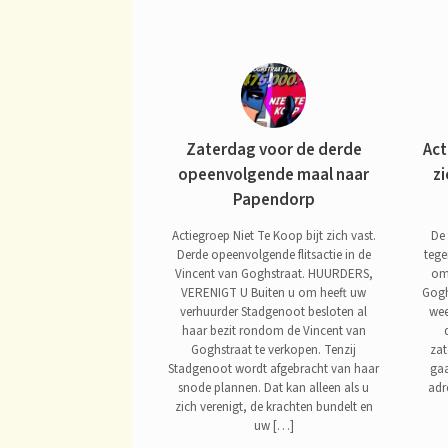
Zaterdag voor de derde
Act
opeenvolgende maal naar
zi
Papendorp
Actiegroep Niet Te Koop bijt zich vast.
De 
Derde opeenvolgende flitsactie in de
teg
Vincent van Goghstraat. HUURDERS,
om
VERENIGT U Buiten u om heeft uw
Gogh
verhuurder Stadgenoot besloten al
wee
haar bezit rondom de Vincent van
Goghstraat te verkopen. Tenzij
zat
Stadgenoot wordt afgebracht van haar
gaa
snode plannen. Dat kan alleen als u
adr
zich verenigt, de krachten bundelt en
uw […]