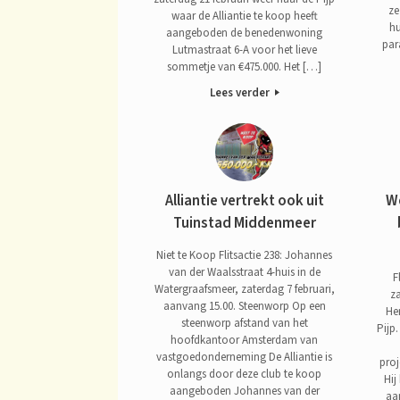
ze
waar de Alliantie te koop heeft
hu
aangeboden de benedenwoning
par
Lutmastraat 6-A voor het lieve
sommetje van €475.000. Het […]
Lees verder
Alliantie vertrekt ook uit
W
Tuinstad Middenmeer
Niet te Koop Flitsactie 238: Johannes
van der Waalsstraat 4-huis in de
F
Watergraafsmeer, zaterdag 7 februari,
z
aanvang 15.00. Steenworp Op een
Hen
steenworp afstand van het
Pijp.
hoofdkantoor Amsterdam van
vastgoedonderneming De Alliantie is
proj
onlangs door deze club te koop
Hij
aangeboden Johannes van der
aa