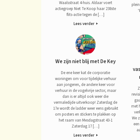
Waalsstraat 4-huis. Aldaar voert
plein
actiegroep Niet Te Koop haar 238ste
‘
flits-actie tegen de […]
Lees verder
We zijn niet blij met De Key
vas
De ene keer kat de corporatie
woningen om voor tijdelijke verhuur
aan jongeren, de andere keer voor
Z
verhuur in de vogelvrije sector, maar
revi
dan is er altijd ook weer die
gaa
vermaledijde uitverkoop! Zaterdag de
met h
17e wordt de ladder weer eens gebruikt
ver
om posters en stickers te plakken op
We z
het raam van Mesdagstraat 43-1
een
Zaterdag 17 […]
aa
Lees verder