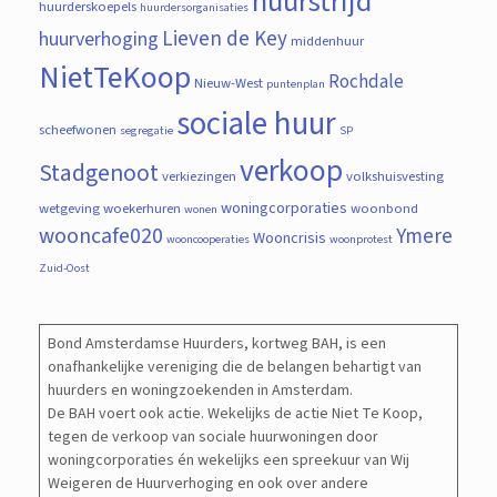
huurstrijd
huurderskoepels
huurdersorganisaties
Lieven de Key
huurverhoging
middenhuur
NietTeKoop
Rochdale
Nieuw-West
puntenplan
sociale huur
scheefwonen
segregatie
SP
verkoop
Stadgenoot
verkiezingen
volkshuisvesting
woningcorporaties
wetgeving
woekerhuren
woonbond
wonen
wooncafe020
Ymere
Wooncrisis
wooncooperaties
woonprotest
Zuid-Oost
Bond Amsterdamse Huurders, kortweg BAH, is een
onafhankelijke vereniging die de belangen behartigt van
huurders en woningzoekenden in Amsterdam.
De BAH voert ook actie. Wekelijks de actie Niet Te Koop,
tegen de verkoop van sociale huurwoningen door
woningcorporaties én wekelijks een spreekuur van Wij
Weigeren de Huurverhoging en ook over andere