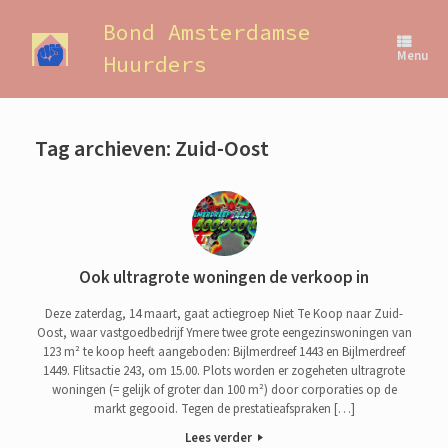
Ga
naar
Bond Amsterdamse
de
Menu
Huurders
inhoud
Tag archieven:
Zuid-Oost
Ook ultragrote woningen de verkoop in
Deze zaterdag, 14 maart, gaat actiegroep Niet Te Koop naar Zuid-
Oost, waar vastgoedbedrijf Ymere twee grote eengezinswoningen van
123 m² te koop heeft aangeboden: Bijlmerdreef 1443 en Bijlmerdreef
1449. Flitsactie 243, om 15.00. Plots worden er zogeheten ultragrote
woningen (= gelijk of groter dan 100 m²) door corporaties op de
markt gegooid. Tegen de prestatieafspraken […]
Lees verder