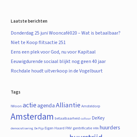
Laatste berichten
Donderdag 25 juni Wooncafé020 – Wat is betaalbaar?
Niet te Koop flitsactie 251
Eens een plek voor God, nu voor Kapitaal
Eeuwigdurende sociaal blijkt nog geen 40 jaar
Rochdale houdt uitverkoop in de Vogelbuurt
Tags
actie
Alliantie
agenda
!Woon
Amsteldorp
Amsterdam
DeKey
betaalbaarheid
cultuur
huurders
Eigen Haard
FNV
gentrificatie
democratisering
De Pijp
HRA