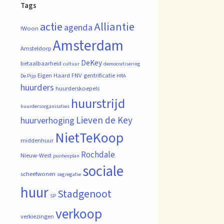
Tags
actie
Alliantie
agenda
!Woon
Amsterdam
Amsteldorp
DeKey
betaalbaarheid
cultuur
democratisering
Eigen Haard
FNV
gentrificatie
De Pijp
HRA
huurders
huurderskoepels
huurstrijd
huurdersorganisaties
Lieven de Key
huurverhoging
NietTeKoop
middenhuur
Rochdale
Nieuw-West
puntenplan
sociale
scheefwonen
segregatie
huur
Stadgenoot
SP
verkoop
verkiezingen