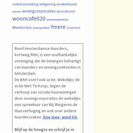
volkshuisvesting
wetgeving
woekerhuren
woningcorporaties
woonbond
wonen
wooncafe020
wooncooperaties
Ymere
Wooncrisis
woonprotest
Zuid-Oost
Bond Amsterdamse Huurders,
kortweg BAH, is een onafhankelijke
vereniging die de belangen behartigt
van huurders en woningzoekenden in
Amsterdam.
De BAH voert ook actie. Wekelijks de
actie Niet Te Koop, tegen de
verkoop van sociale huurwoningen
door woningcorporaties én wekelijks
een spreekuur van Wij Weigeren de
Huurverhoging en ook over andere
huurderszaken.
Doe mee, word lid.
Blijf op de hoogte en schrijf je in