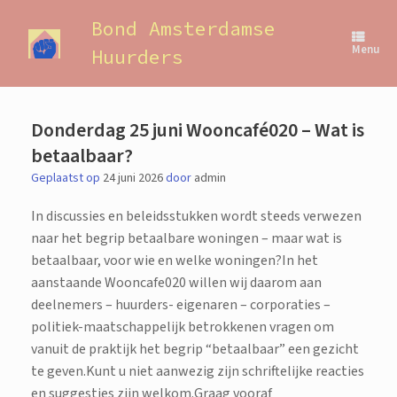
Ga
naar
Bond Amsterdamse
de
Menu
Huurders
inhoud
Donderdag 25 juni Wooncafé020 – Wat is
betaalbaar?
Geplaatst op
24 juni 2026
door
admin
In discussies en beleidsstukken wordt steeds verwezen
naar het begrip betaalbare woningen – maar wat is
betaalbaar, voor wie en welke woningen?In het
aanstaande Wooncafe020 willen wij daarom aan
deelnemers – huurders- eigenaren – corporaties –
politiek-maatschappelijk betrokkenen vragen om
vanuit de praktijk het begrip “betaalbaar” een gezicht
te geven.Kunt u niet aanwezig zijn schriftelijke reacties
en suggesties zijn welkom.Graag vooraf