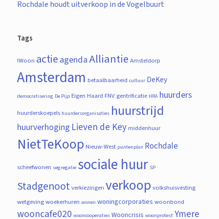
Rochdale houdt uitverkoop in de Vogelbuurt
Tags
actie
Alliantie
agenda
!Woon
Amsteldorp
Amsterdam
DeKey
betaalbaarheid
cultuur
huurders
Eigen Haard
FNV
gentrificatie
democratisering
De Pijp
HRA
huurstrijd
huurderskoepels
huurdersorganisaties
Lieven de Key
huurverhoging
middenhuur
NietTeKoop
Rochdale
Nieuw-West
puntenplan
sociale huur
scheefwonen
segregatie
SP
verkoop
Stadgenoot
verkiezingen
volkshuisvesting
woningcorporaties
wetgeving
woekerhuren
woonbond
wonen
wooncafe020
Ymere
Wooncrisis
wooncooperaties
woonprotest