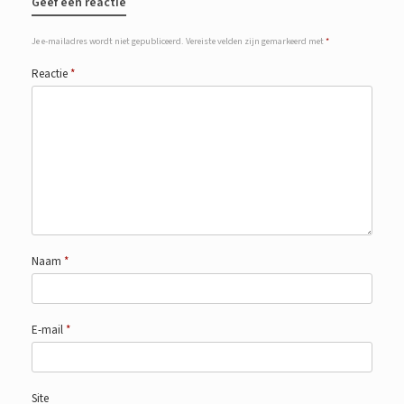
Geef een reactie
Je e-mailadres wordt niet gepubliceerd.
Vereiste velden zijn gemarkeerd met
*
Reactie
*
Naam
*
E-mail
*
Site