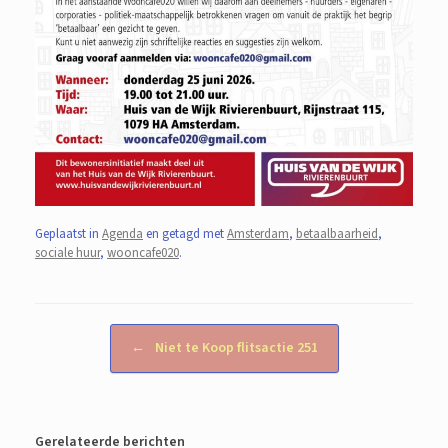
Geplaatst in
Agenda
en getagd met
Amsterdam
,
betaalbaarheid
,
sociale huur
,
wooncafe020
.
Bericht navigatie
←
Niet te Koop flitsactie 251
Gerelateerde berichten