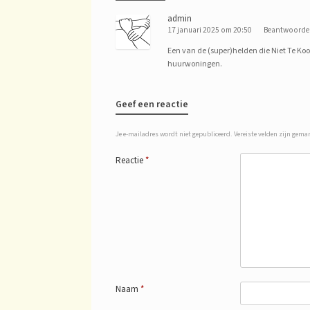
admin
17 januari 2025 om 20:50
Beantwoorde
Een van de (super)helden die Niet Te Koo
huurwoningen.
Geef een reactie
Je e-mailadres wordt niet gepubliceerd.
Vereiste velden zijn gem
Reactie
*
Naam
*