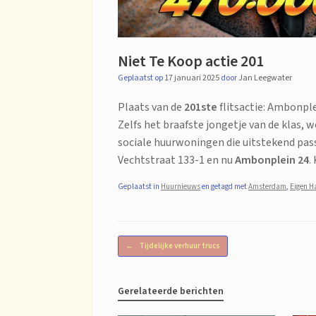
Niet Te Koop actie 201
Geplaatst op
17 januari 2025
door
Jan Leegwater
Plaats van de
201ste
flitsactie: Ambonple
Zelfs het braafste jongetje van de klas,
sociale huurwoningen die uitstekend pass
Vechtstraat 133-1 en nu
Ambonplein 24
.
Geplaatst in
Huurnieuws
en getagd met
Amsterdam
,
Eigen H
Bericht navigatie
←
Tijdelijke verhuur trucs
Gerelateerde berichten