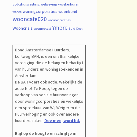
volkshuisvesting
wetgeving
woekerhuren
woningcorporaties
woonbond
wonen
wooncafe020
wooncooperaties
Ymere
Wooncrisis
woonprotest
Zuid-Oost
Bond Amsterdamse Huurders,
kortweg BAH, is een onafhankelijke
vereniging die de belangen behartigt
van huurders en woningzoekenden in
Amsterdam.
De BAH voert ook actie. Wekelijks de
actie Niet Te Koop, tegen de
verkoop van sociale huurwoningen
door woningcorporaties én wekelijks
een spreekuur van Wij Weigeren de
Huurverhoging en ook over andere
huurderszaken.
Doe mee, word lid.
Blijf op de hoogte en schrijf je in