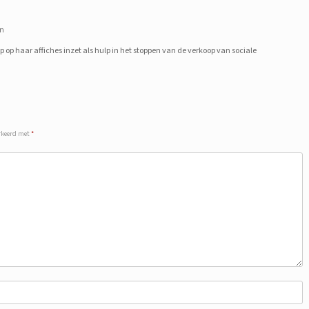
n
p op haar affiches inzet als hulp in het stoppen van de verkoop van sociale
arkeerd met
*