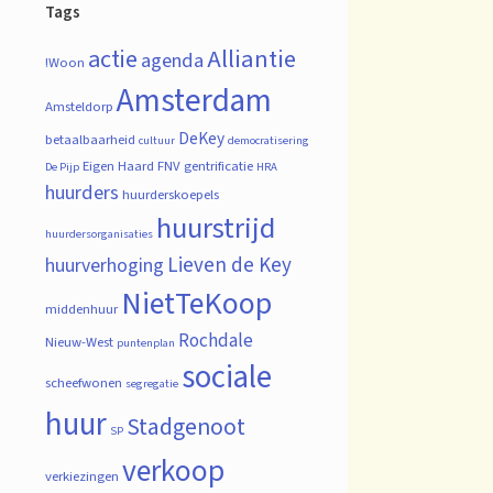
Tags
actie
Alliantie
agenda
!Woon
Amsterdam
Amsteldorp
DeKey
betaalbaarheid
cultuur
democratisering
Eigen Haard
FNV
gentrificatie
De Pijp
HRA
huurders
huurderskoepels
huurstrijd
huurdersorganisaties
Lieven de Key
huurverhoging
NietTeKoop
middenhuur
Rochdale
Nieuw-West
puntenplan
sociale
scheefwonen
segregatie
huur
Stadgenoot
SP
verkoop
verkiezingen