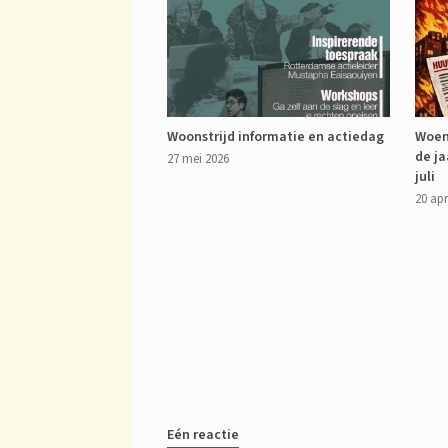
Woonstrijd informatie en actiedag
Woen
de ja
27 mei 2026
juli
20 apr
Eén reactie