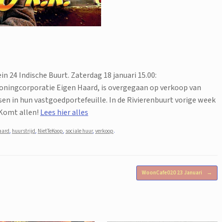
in 24 Indische Buurt. Zaterdag 18 januari 15.00:
 woningcorporatie Eigen Haard, is overgegaan op verkoop van
en in hun vastgoedportefeuille. In de Rivierenbuurt vorige week
 Komt allen!
Lees hier alles
aard
,
huurstrijd
,
NietTeKoop
,
sociale huur
,
verkoop
.
WoonCafe020 23 Januari
→