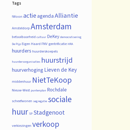
Tags
actie
Alliantie
agenda
!Woon
Amsterdam
Amsteldorp
DeKey
betaalbaarheid
cultuur
democratisering
Eigen Haard
FNV
gentrificatie
De Pijp
HRA
huurders
huurderskoepels
huurstrijd
huurdersorganisaties
Lieven de Key
huurverhoging
NietTeKoop
middenhuur
Rochdale
Nieuw-West
puntenplan
sociale
scheefwonen
segregatie
huur
Stadgenoot
SP
verkoop
verkiezingen