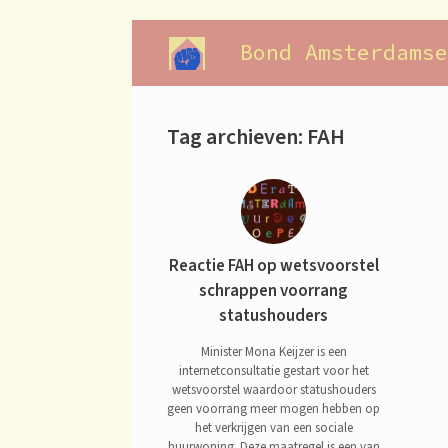
Ga
naar
Bond Amsterdamse
de
inhoud
Tag archieven:
FAH
Reactie FAH op wetsvoorstel
schrappen voorrang
statushouders
Minister Mona Keijzer is een
internetconsultatie gestart voor het
wetsvoorstel waardoor statushouders
geen voorrang meer mogen hebben op
het verkrijgen van een sociale
huurwoning. Deze maatregel is een van