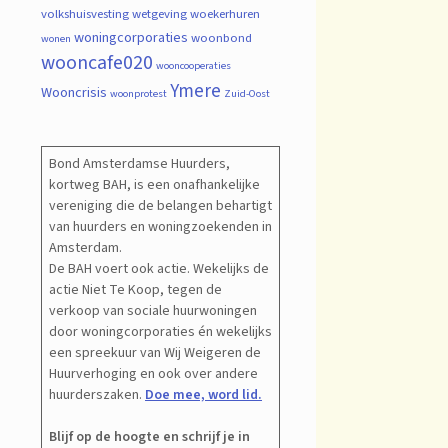
volkshuisvesting
wetgeving
woekerhuren
woningcorporaties
woonbond
wonen
wooncafe020
wooncooperaties
Ymere
Wooncrisis
woonprotest
Zuid-Oost
Bond Amsterdamse Huurders,
kortweg BAH, is een onafhankelijke
vereniging die de belangen behartigt
van huurders en woningzoekenden in
Amsterdam.
De BAH voert ook actie. Wekelijks de
actie Niet Te Koop, tegen de
verkoop van sociale huurwoningen
door woningcorporaties én wekelijks
een spreekuur van Wij Weigeren de
Huurverhoging en ook over andere
huurderszaken.
Doe mee, word lid.
Blijf op de hoogte en schrijf je in