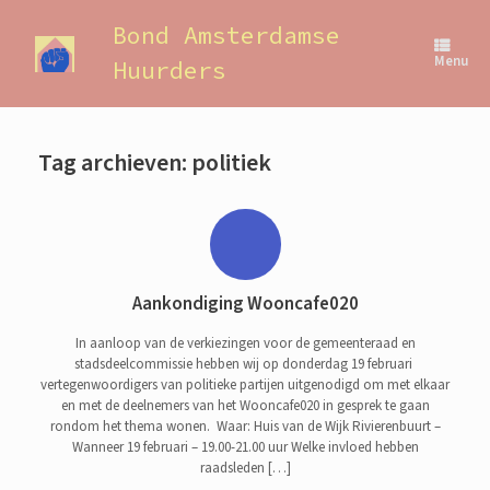
Ga
naar
Bond Amsterdamse
de
Menu
Huurders
inhoud
Tag archieven:
politiek
Aankondiging Wooncafe020
In aanloop van de verkiezingen voor de gemeenteraad en
stadsdeelcommissie hebben wij op donderdag 19 februari
vertegenwoordigers van politieke partijen uitgenodigd om met elkaar
en met de deelnemers van het Wooncafe020 in gesprek te gaan
rondom het thema wonen. Waar: Huis van de Wijk Rivierenbuurt –
Wanneer 19 februari – 19.00-21.00 uur Welke invloed hebben
raadsleden […]