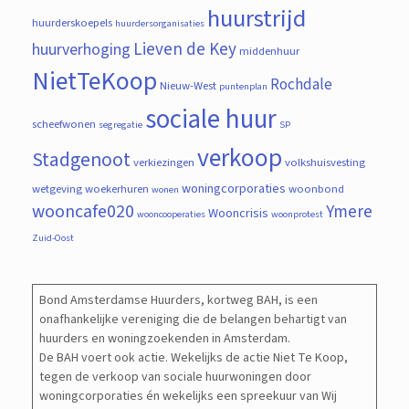
huurstrijd
huurderskoepels
huurdersorganisaties
Lieven de Key
huurverhoging
middenhuur
NietTeKoop
Rochdale
Nieuw-West
puntenplan
sociale huur
scheefwonen
segregatie
SP
verkoop
Stadgenoot
verkiezingen
volkshuisvesting
woningcorporaties
wetgeving
woekerhuren
woonbond
wonen
wooncafe020
Ymere
Wooncrisis
wooncooperaties
woonprotest
Zuid-Oost
Bond Amsterdamse Huurders, kortweg BAH, is een
onafhankelijke vereniging die de belangen behartigt van
huurders en woningzoekenden in Amsterdam.
De BAH voert ook actie. Wekelijks de actie Niet Te Koop,
tegen de verkoop van sociale huurwoningen door
woningcorporaties én wekelijks een spreekuur van Wij