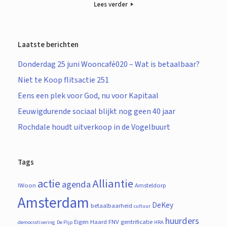
Lees verder
Laatste berichten
Donderdag 25 juni Wooncafé020 – Wat is betaalbaar?
Niet te Koop flitsactie 251
Eens een plek voor God, nu voor Kapitaal
Eeuwigdurende sociaal blijkt nog geen 40 jaar
Rochdale houdt uitverkoop in de Vogelbuurt
Tags
actie
Alliantie
agenda
!Woon
Amsteldorp
Amsterdam
DeKey
betaalbaarheid
cultuur
huurders
Eigen Haard
FNV
gentrificatie
democratisering
De Pijp
HRA