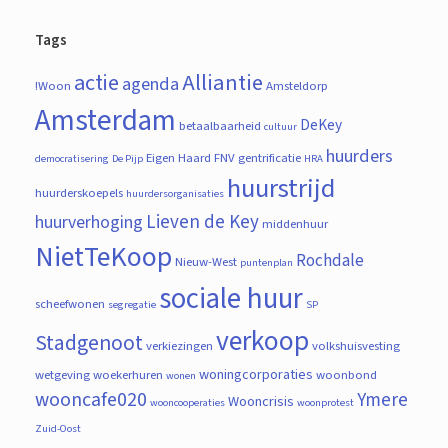
Tags
actie
Alliantie
agenda
!Woon
Amsteldorp
Amsterdam
DeKey
betaalbaarheid
cultuur
huurders
Eigen Haard
FNV
gentrificatie
democratisering
De Pijp
HRA
huurstrijd
huurderskoepels
huurdersorganisaties
Lieven de Key
huurverhoging
middenhuur
NietTeKoop
Rochdale
Nieuw-West
puntenplan
sociale huur
scheefwonen
segregatie
SP
verkoop
Stadgenoot
verkiezingen
volkshuisvesting
woningcorporaties
wetgeving
woekerhuren
woonbond
wonen
wooncafe020
Ymere
Wooncrisis
wooncooperaties
woonprotest
Zuid-Oost