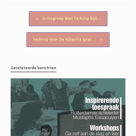
Bericht navigatie
←
Actiegroep Niet Te Koop bijt…
Verkoop door De Alliantie gaat…
→
Gerelateerde berichten