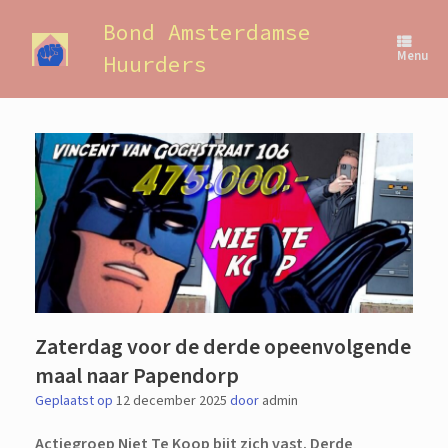
Ga
naar
Bond Amsterdamse
de
Menu
Huurders
inhoud
Zaterdag voor de derde opeenvolgende
maal naar Papendorp
Geplaatst op
12 december 2025
door
admin
Actiegroep Niet Te Koop bijt zich vast. Derde