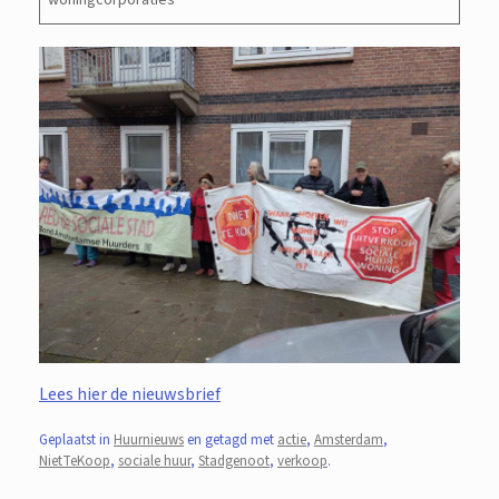
woningcorporaties
Lees hier de nieuwsbrief
Geplaatst in
Huurnieuws
en getagd met
actie
,
Amsterdam
,
NietTeKoop
,
sociale huur
,
Stadgenoot
,
verkoop
.