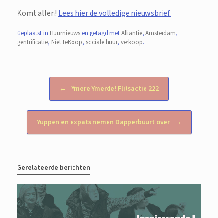
Komt allen!
Lees hier de volledige nieuwsbrief.
Geplaatst in
Huurnieuws
en getagd met
Alliantie
,
Amsterdam
,
gentrificatie
,
NietTeKoop
,
sociale huur
,
verkoop
.
Bericht navigatie
←
Ymere Ymerde! Flitsactie 222
Yuppen en expats nemen Dapperbuurt over
→
Gerelateerde berichten