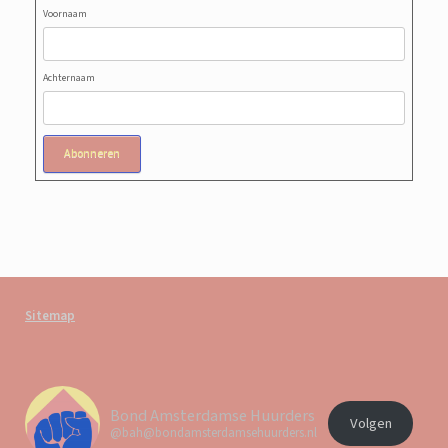
Voornaam
Achternaam
Abonneren
Sitemap
Bond Amsterdamse Huurders
Volgen
@bah@bondamsterdamsehuurders.nl