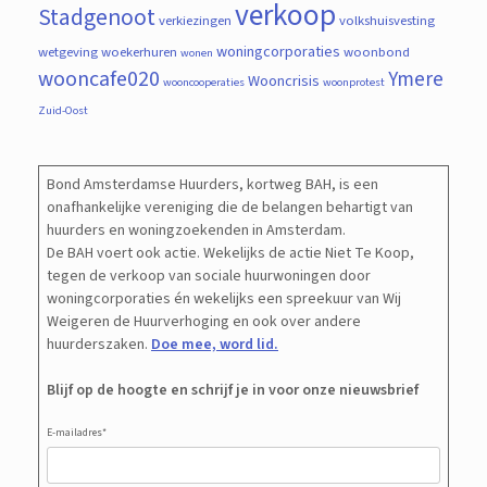
verkoop
Stadgenoot
verkiezingen
volkshuisvesting
woningcorporaties
wetgeving
woekerhuren
woonbond
wonen
wooncafe020
Ymere
Wooncrisis
wooncooperaties
woonprotest
Zuid-Oost
Bond Amsterdamse Huurders, kortweg BAH, is een
onafhankelijke vereniging die de belangen behartigt van
huurders en woningzoekenden in Amsterdam.
De BAH voert ook actie. Wekelijks de actie Niet Te Koop,
tegen de verkoop van sociale huurwoningen door
woningcorporaties én wekelijks een spreekuur van Wij
Weigeren de Huurverhoging en ook over andere
huurderszaken.
Doe mee, word lid.
Blijf op de hoogte en schrijf je in voor onze nieuwsbrief
E-mailadres
*