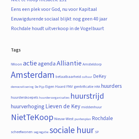
Eens een plek voor God, nu voor Kapitaal
Eeuwigdurende sociaal blijkt nog geen 40 jaar
Rochdale houdt uitverkoop in de Vogelbuurt
Tags
actie
Alliantie
agenda
!Woon
Amsteldorp
Amsterdam
DeKey
betaalbaarheid
cultuur
huurders
Eigen Haard
FNV
gentrificatie
democratisering
De Pijp
HRA
huurstrijd
huurderskoepels
huurdersorganisaties
Lieven de Key
huurverhoging
middenhuur
NietTeKoop
Rochdale
Nieuw-West
puntenplan
sociale huur
scheefwonen
segregatie
SP