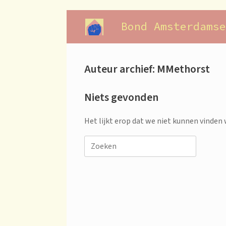
Ga
naar
Bond Amsterdamse
de
inhoud
Auteur archief:
MMethorst
Niets gevonden
Het lijkt erop dat we niet kunnen vinden 
Zoeken
naar: