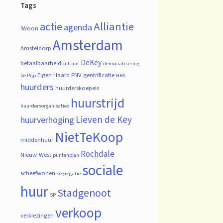
Tags
actie
Alliantie
agenda
!Woon
Amsterdam
Amsteldorp
DeKey
betaalbaarheid
cultuur
democratisering
Eigen Haard
FNV
gentrificatie
De Pijp
HRA
huurders
huurderskoepels
huurstrijd
huurdersorganisaties
Lieven de Key
huurverhoging
NietTeKoop
middenhuur
Rochdale
Nieuw-West
puntenplan
sociale
scheefwonen
segregatie
huur
Stadgenoot
SP
verkoop
verkiezingen