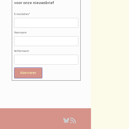
voor onze nieuwsbrief
E-mailadres
*
Voornaam
Achternaam
Abonneren
Bluesky
RSS feed