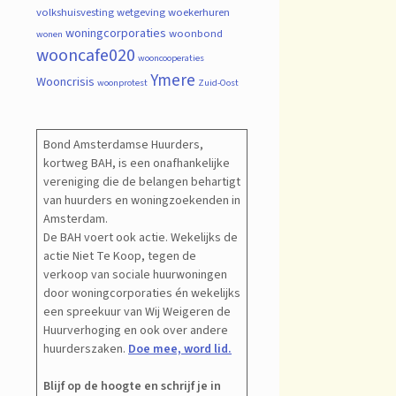
volkshuisvesting
wetgeving
woekerhuren
woningcorporaties
woonbond
wonen
wooncafe020
wooncooperaties
Ymere
Wooncrisis
woonprotest
Zuid-Oost
Bond Amsterdamse Huurders,
kortweg BAH, is een onafhankelijke
vereniging die de belangen behartigt
van huurders en woningzoekenden in
Amsterdam.
De BAH voert ook actie. Wekelijks de
actie Niet Te Koop, tegen de
verkoop van sociale huurwoningen
door woningcorporaties én wekelijks
een spreekuur van Wij Weigeren de
Huurverhoging en ook over andere
huurderszaken.
Doe mee, word lid.
Blijf op de hoogte en schrijf je in