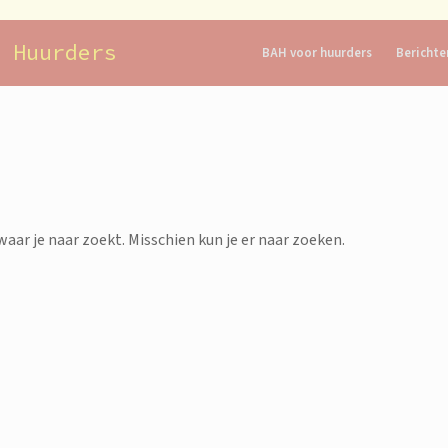
 Huurders
BAH voor huurders
Berichte
waar je naar zoekt. Misschien kun je er naar zoeken.