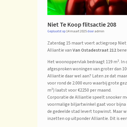
Niet Te Koop flitsactie 208
Geplaatst op
14 maart 2025
door
admin
Zaterdag 15 maart voert actiegroep Niet 
Alliantie van
Van Ostadestraat 212
bened
Het woonoppervlak bedraagt 119 m². In 
afgesproken woningen van groter dan 10
Alliantie daar wel aan? Laten ze dat maa
voor rond de 2.000 euro waarbij grote g
m²) laatst voor €2250 per maand.
Corporatie de Alliantie speelt snooker 
voormalige biljartwinkel gaat voor bijna
de gedeelde stad levert topwinst. Maar w
inzetten op uitponder Alliantie. Dit is e