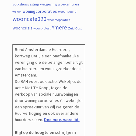
volkshuisvesting
wetgeving
woekerhuren
woningcorporaties
woonbond
wonen
wooncafe020
wooncooperaties
Ymere
Wooncrisis
woonprotest
Zuid-Oost
Bond Amsterdamse Huurders,
kortweg BAH, is een onafhankelijke
vereniging die de belangen behartigt
van huurders en woningzoekenden in
Amsterdam.
De BAH voert ook actie. Wekelijks de
actie Niet Te Koop, tegen de
verkoop van sociale huurwoningen
door woningcorporaties én wekelijks
een spreekuur van Wij Weigeren de
Huurverhoging en ook over andere
huurderszaken.
Doe mee, word lid.
Blijf op de hoogte en schrijf je in