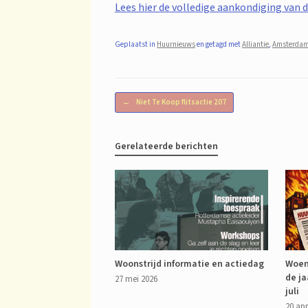
Lees hier de volledige aankondiging van d
Geplaatst in
Huurnieuws
en getagd met
Alliantie
,
Amsterda
Bericht navigatie
←
Niet Te Koop flitsactie 207
Gerelateerde berichten
Woonstrijd informatie en actiedag
Woen
de ja
27 mei 2026
juli
20 apr