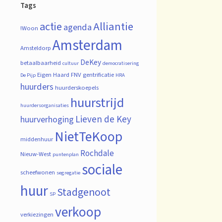
Tags
actie
Alliantie
agenda
!Woon
Amsterdam
Amsteldorp
DeKey
betaalbaarheid
cultuur
democratisering
Eigen Haard
FNV
gentrificatie
De Pijp
HRA
huurders
huurderskoepels
huurstrijd
huurdersorganisaties
Lieven de Key
huurverhoging
NietTeKoop
middenhuur
Rochdale
Nieuw-West
puntenplan
sociale
scheefwonen
segregatie
huur
Stadgenoot
SP
verkoop
verkiezingen