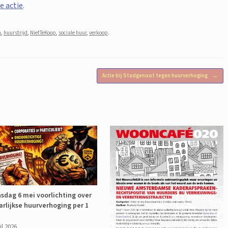
e actie
.
m
,
huurstrijd
,
NietTeKoop
,
sociale huur
,
verkoop
.
Actie bij Stadgenoot tegen huurverhoging
→
sdag 6 mei voorlichting over
arlijkse huurverhoging per 1
il 2026