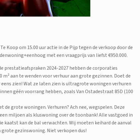
Te Koop om 15.00 uur actie in de Pijp tegen de verkoop door de
enwoning+eenhoog met een vraagprijs van liefst €950.000.
de prestatieafspraken 2024-2027 hebben de corporaties
0 m² aan te wenden voor verhuur aan grote gezinnen. Doet de
r eens zien! Wat ze laten zien is ultragrote woningen verhuren
ezinnen géén voorrang hebben, zoals Van Ostadestraat 85D (100
met de grote woningen. Verhuren? Ach nee, wegspelen. Deze
 een miljoen als kluswoning over de toonbank! Alle vastgoed in
ie kaatst kan de bal verwachten. Wij moeten keihard de aanval
en grote gezinswoning. Niet verkopen dus!