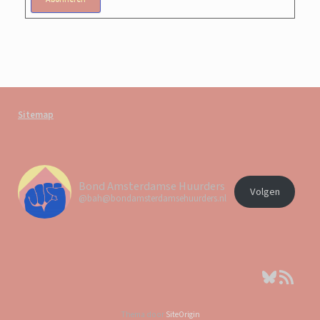
Sitemap
Bond Amsterdamse Huurders
Volgen
@bah@bondamsterdamsehuurders.nl
Bluesky
RSS feed
Thema door
SiteOrigin