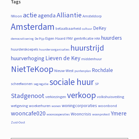
Tags
actie
Alliantie
agenda
!Woon
Amsteldorp
Amsterdam
DeKey
betaalbaarheid
cultuur
huurders
Eigen Haard
FNV
gentrificatie
democratisering
De Pijp
HRA
huurstrijd
huurderskoepels
huurdersorganisaties
Lieven de Key
huurverhoging
middenhuur
NietTeKoop
Rochdale
Nieuw-West
puntenplan
sociale huur
scheefwonen
segregatie
SP
verkoop
Stadgenoot
verkiezingen
volkshuisvesting
woningcorporaties
wetgeving
woekerhuren
woonbond
wonen
wooncafe020
Ymere
Wooncrisis
wooncooperaties
woonprotest
Zuid-Oost